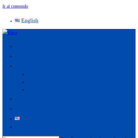
Ir al contenido
English
Inicio
Nosotros
Productos
Aceites
Miel
Specialities y Agroalimentos
Blog
Contacto