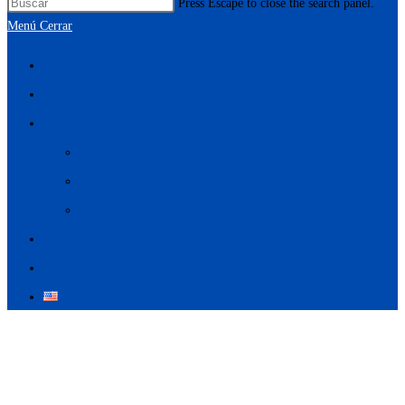
Press Escape to close the search panel.
Menú
Cerrar
Inicio
Nosotros
Productos
Aceites
Miel
Specialities y Agroalimentos
Blog
Contacto
Miel